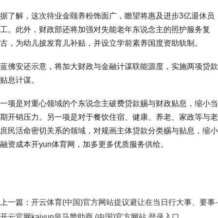
据了解，这次待业金颐养粉饰面广，瞻望将惠及进步3亿退休员
工。此外，财政部还将加强对失能老年东说念主的照护服务复
古，为幼儿披发育儿补贴，并设立学前素养国度资助轨制。
蓝佛安还示意，将加大财政与金融计谋联能源度，实施两项贷款
贴息计谋。
一项是对重心领域的个东说念主破费贷款赐与财政贴息，缩小当
期开销压力。另一项是对于餐饮住宿、健康、养老、家政等与老
庶民活命密切关系的领域，对规画主体贷款分类赐与贴息，缩小
融资成本开yun体育网，加多更多优质服务供给。
上一篇：
开云体育(中国)官方网站提议避让在当日行大事、要事-
开云官网kaiyun皇马赞助商 (中国)官方网站 登录入口