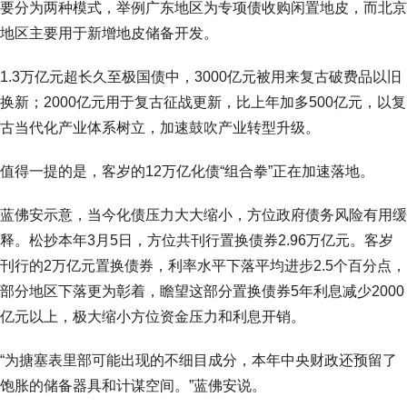
要分为两种模式，举例广东地区为专项债收购闲置地皮，而北京
地区主要用于新增地皮储备开发。
1.3万亿元超长久至极国债中，3000亿元被用来复古破费品以旧
换新；2000亿元用于复古征战更新，比上年加多500亿元，以复
古当代化产业体系树立，加速鼓吹产业转型升级。
值得一提的是，客岁的12万亿化债“组合拳”正在加速落地。
蓝佛安示意，当今化债压力大大缩小，方位政府债务风险有用缓
释。松抄本年3月5日，方位共刊行置换债券2.96万亿元。客岁
刊行的2万亿元置换债券，利率水平下落平均进步2.5个百分点，
部分地区下落更为彰着，瞻望这部分置换债券5年利息减少2000
亿元以上，极大缩小方位资金压力和利息开销。
“为搪塞表里部可能出现的不细目成分，本年中央财政还预留了
饱胀的储备器具和计谋空间。”蓝佛安说。