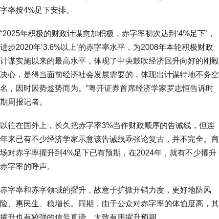
字率按4%足下安排。
“2025年积极的财政计谋愈加积极，赤字率初次达到‘4%足下’，
进步2020年‘3.6%以上’的赤字率水平，为2008年本轮积极财政
计谋实施以来的最高水平，体现了中央鼓吹经济回升向好的刚毅
决心，是得当面前经济社会发展需要的，体现出计谋特地不务空
名，因时因势趁势而为。”粤开证券首席经济学家罗志恒告诉时
期周报记者。
以往在国外上，长久把赤字率3%当作财政顺序的告诫线，但连
年来已有不少经济学家示意该告诫线乖张论复古，并不完全。商
场对赤字率擢升到4%足下已有预期，在2024年，就有不少擢升
赤字率的呼声。
赤字率和赤字领域的擢升，故意于扩掀开销力度，更好地防风
险、惠民生、稳增长。同期，由于公众对赤字率的体恤度高，其
擢升也有较强的信号真谛，大致有用擢升预期。