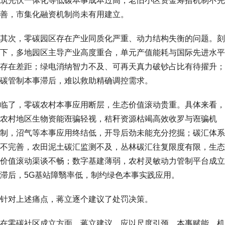
筑光伏一体化等低碳本事成本过高，老旧小区资金筹措机制不完
善，市集化融资机制尚未有用建立。
其次，零碳园区存在产业同质化严重、动力结构失衡的问题。刻
下，多地园区主导产业高度重合，单元产值能耗与国际先进水平
存在差距；绿电消纳智力不及、可再天真力破钞占比有待擢升；
碳管制本事滞后，难以救助精确调控需求。
临了，零碳农村本事应用断层，生态价值滚动贵重。具体来看，
农村地区生物资能诳骗轻视，秸秆资源枯竭高效收罗与诳骗机
制，沼气等本事应用终结低，开导后劲未能充分挖掘；碳汇体系
不完善，农田泥土碳汇监测不及，丛林碳汇往复限度有限，生态
价值滚动渠谈不畅；数字基建薄弱，农村灵敏动力管制平台成立
滞后，5G基站障翳率低，制约绿色本事实践应用。
针对上述痛点，蒋立逐个建议了处罚决策。
在零碳社区成立方面，蒋立建议，应以尺度引颈、本事赋能、机