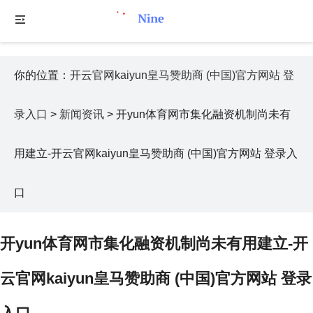
你的位置：
开云官网kaiyun皇马赞助商 (中国)官方网站 登
录入口
>
新闻资讯
> 开yun体育网市集化融资机制尚未有
用建立-开云官网kaiyun皇马赞助商 (中国)官方网站 登录入
口
开yun体育网市集化融资机制尚未有用建立-开
云官网kaiyun皇马赞助商 (中国)官方网站 登录