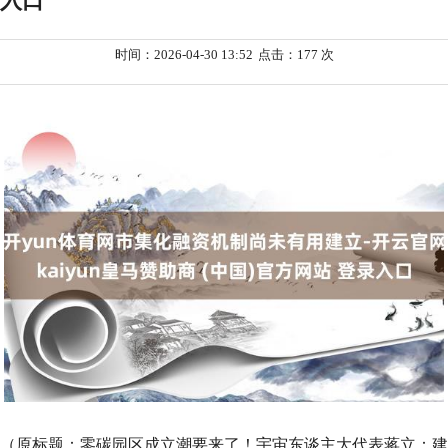
入口
时间：2026-04-30 13:52
点击：177 次
（原标题：零碳园区成立潮要来了！宇宙东谈主大代表蒋立：建