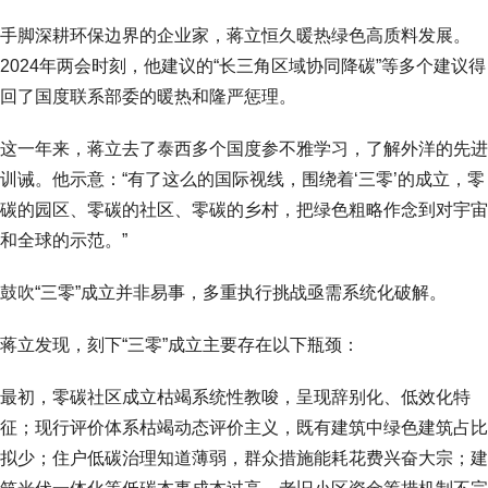
手脚深耕环保边界的企业家，蒋立恒久暖热绿色高质料发展。
2024年两会时刻，他建议的“长三角区域协同降碳”等多个建议得
回了国度联系部委的暖热和隆严惩理。
这一年来，蒋立去了泰西多个国度参不雅学习，了解外洋的先进
训诫。他示意：“有了这么的国际视线，围绕着‘三零’的成立，零
碳的园区、零碳的社区、零碳的乡村，把绿色粗略作念到对宇宙
和全球的示范。”
鼓吹“三零”成立并非易事，多重执行挑战亟需系统化破解。
蒋立发现，刻下“三零”成立主要存在以下瓶颈：
最初，零碳社区成立枯竭系统性教唆，呈现辞别化、低效化特
征；现行评价体系枯竭动态评价主义，既有建筑中绿色建筑占比
拟少；住户低碳治理知道薄弱，群众措施能耗花费兴奋大宗；建