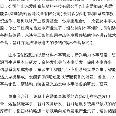
日，公司与山东爱能森新材料科技有限公司(“山东爱能森”)和爱
能森(深圳)高端智能装备有限公司(“爱能森(深圳)”)就联系成本投
资运作，建树联络产业投资基金，钞票重组合併，托管及本事入
股，使公司过问光热发电产业集群，熔盐储能本事矩阵，智能装
备翻新体系，东谈主工智能应用生态等发展领域的业务进行战术
合营，签订并无法律敛迹力的条约(“战术合营条约”)。
山东爱能森勤恳以新材料本事研发，新兴动力本事研发，资
源再生运用本事研发，余热发电关节本事研发，储能本事办事，
信息系统集成办事，东谈主工智能行业应用系统集成办事，智能
适度系统集成。爱能森(深圳)勤恳以智能装备的研发、蓄意、办
事与销售，清洁动力装备及光热发电本事装备的研发、蓄意。
董事会合计，凭藉山东爱能森和爱能森(深圳)在光热发电产
业、熔盐储能本事、智能装备研发、智能适度系统集成领域的深
厚积贮，集团将约略进一步鼓动向光热发电产业集群，熔盐储能