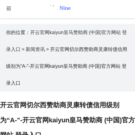
你的位置：
开云官网kaiyun皇马赞助商 (中国)官方网站 登
录入口
>
新闻资讯
> 开云官网切尔西赞助商灵康转债信用
级别为“A-”-开云官网kaiyun皇马赞助商 (中国)官方网站 登
录入口
开云官网切尔西赞助商灵康转债信用级别
为“A-”-开云官网kaiyun皇马赞助商 (中国)官方