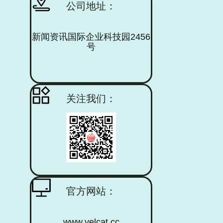
公司地址：
新闻资讯国际企业科技园2456
号
查看更多
关注我们：
官方网站：
www.yelcat.cc