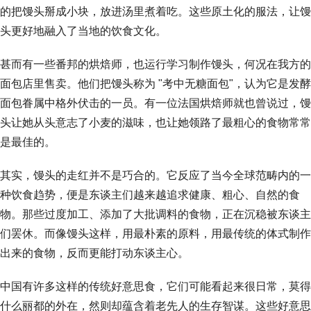
的把馒头掰成小块，放进汤里煮着吃。这些原土化的服法，让馒
头更好地融入了当地的饮食文化。
甚而有一些番邦的烘焙师，也运行学习制作馒头，何况在我方的
面包店里售卖。他们把馒头称为 "考中无糖面包"，认为它是发酵
面包眷属中格外伏击的一员。有一位法国烘焙师就也曾说过，馒
头让她从头意志了小麦的滋味，也让她领路了最粗心的食物常常
是最佳的。
其实，馒头的走红并不是巧合的。它反应了当今全球范畴内的一
种饮食趋势，便是东谈主们越来越追求健康、粗心、自然的食
物。那些过度加工、添加了大批调料的食物，正在沉稳被东谈主
们罢休。而像馒头这样，用最朴素的原料，用最传统的体式制作
出来的食物，反而更能打动东谈主心。
中国有许多这样的传统好意思食，它们可能看起来很日常，莫得
什么丽都的外在，然则却蕴含着老先人的生存智谋。这些好意思