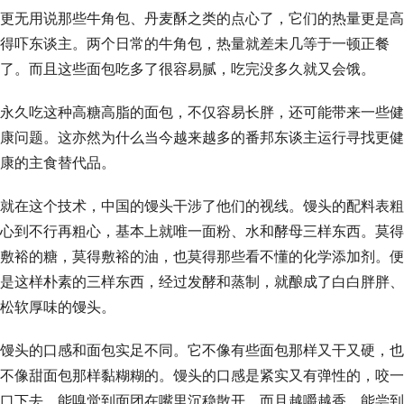
更无用说那些牛角包、丹麦酥之类的点心了，它们的热量更是高
得吓东谈主。两个日常的牛角包，热量就差未几等于一顿正餐
了。而且这些面包吃多了很容易腻，吃完没多久就又会饿。
永久吃这种高糖高脂的面包，不仅容易长胖，还可能带来一些健
康问题。这亦然为什么当今越来越多的番邦东谈主运行寻找更健
康的主食替代品。
就在这个技术，中国的馒头干涉了他们的视线。馒头的配料表粗
心到不行再粗心，基本上就唯一面粉、水和酵母三样东西。莫得
敷裕的糖，莫得敷裕的油，也莫得那些看不懂的化学添加剂。便
是这样朴素的三样东西，经过发酵和蒸制，就酿成了白白胖胖、
松软厚味的馒头。
馒头的口感和面包实足不同。它不像有些面包那样又干又硬，也
不像甜面包那样黏糊糊的。馒头的口感是紧实又有弹性的，咬一
口下去，能嗅觉到面团在嘴里沉稳散开。而且越嚼越香，能尝到