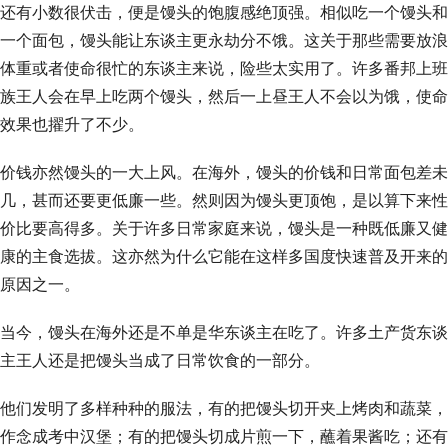
还有小数很伏击，便是馒头的饱腹感绝顶强。相似吃一个馒头和
一个面包，馒头能让东谈主更永劫分不饿。这关于那些需要放浪
体重或者使命很忙的东谈主来说，险些太实用了。许多番邦上班
族王人会在早上吃两个馒头，然后一上昼王人不会以为饿，使命
效果也擢升了不少。
价钱亦然馒头的一大上风。在海外，馒头的价钱和日常面包差未
几，甚而还要更低廉一些。然则因为馒头更顶饱，是以算下来性
价比要高得多。关于许多日常家庭来说，馒头是一种既低廉又健
康的主食选拔。这亦然为什么它能在这样多国度快速普及开来的
原因之一。
当今，馒头在海外还是不单是华东谈主在吃了。许多土产货东谈
主王人还是把馒头当成了日常饮食的一部分。
他们发明了多样种种的服法，有的把馒头切开夹上烤肉和蔬菜，
作念成考中汉堡；有的把馒头切成片煎一下，蘸着果酱吃；还有