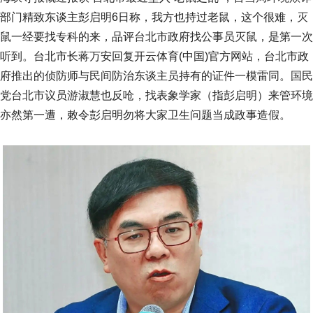
部门精致东谈主彭启明6日称，我方也持过老鼠，这个很难，灭
鼠一经要找专科的来，品评台北市政府找公事员灭鼠，是第一次
听到。台北市长蒋万安回复开云体育(中国)官方网站，台北市政
府推出的侦防师与民间防治东谈主员持有的证件一模雷同。国民
党台北市议员游淑慧也反呛，找表象学家（指彭启明）来管环境
亦然第一遭，敕令彭启明勿将大家卫生问题当成政事造假。