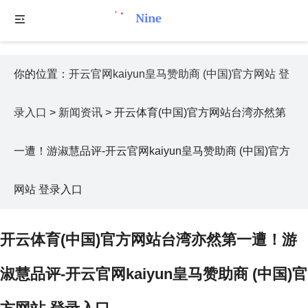
你的位置：
开云官网kaiyun皇马赞助商 (中国)官方网站 登
录入口
>
新闻资讯
> 开云体育(中国)官方网站台湾亦然第
一遭！游淑慧品评-开云官网kaiyun皇马赞助商 (中国)官方
网站 登录入口
开云体育(中国)官方网站台湾亦然第一遭！游
淑慧品评-开云官网kaiyun皇马赞助商 (中国)官