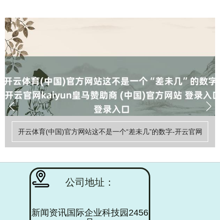
开云体育(中国)官方网站这不是一个“差未几”的数字-开云官网
kaiyun皇马赞助商 (中国)官方网站 登录入口
公司地址：
新闻资讯国际企业科技园2456