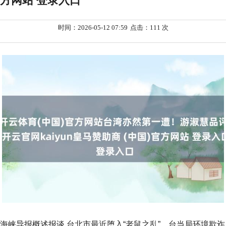
方网站 登录入口
时间：2026-05-12 07:59
点击：111 次
海峡导报概述报谈 台北市最近堕入“老鼠之乱”，台当局环境欺诈