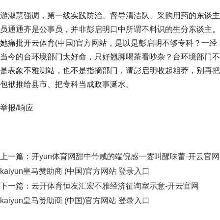
游淑慧强调，第一线实践防治、督导清洁队、采购用药的东谈主
员通通齐是公事员，并非彭启明口中所谓不料识的生分东谈主。
她痛批开云体育(中国)官方网站，是以是彭启明不够专科？一经
当今的台环境部门太好命，只好翘脚喝茶看吵杂？台环境部门不
是表象不雅测站，也不是指摘部门，请彭启明收起粗莽，别再把
包袱推给县市、把专科当成政事涎水。
举报/响应
上一篇：
开yun体育网甜中带咸的端倪感一霎叫醒味蕾-开云官网
kaiyun皇马赞助商 (中国)官方网站 登录入口
下一篇：
云开体育恒友汇宏不雅经济征询室示意-开云官网
kaiyun皇马赞助商 (中国)官方网站 登录入口