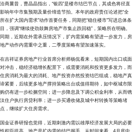
洽商曩昔，曹晶晶指出，“银四”是楼市结巴节点，其成色将径直
影响年中市集预期及量价缔造节拍。本年的政府责任论述把“全
所在扩大国内需求”动作首要任务，同期把“稳住楼市”写进总体条
目，强调“继续使劲鼓舞房地产市集止跌回稳”，策略所在明确。
同期，近期在外需承压情况下，扩内需策略有望进一步发力，房
地产动作内需重中之重，二季度策略有望加速落实。
在吉祥证券房地产行业首席分析师杨侃看来，短期国内出口或面
对冲击，稳经济稳增长配景下，或需要消耗和投资更多发力，而
住房消耗为最大的消耗、地产投资亦然投资结巴组成，稳地产真
谛紧要，后续更多地产撑持策略出台或值得期待，如中枢城市限
购仍有进一步松捆空间；进一步降息及下调公积金利率，从而镌
汰住户执行房贷利率；进一步买通收储及城中村转换等策略堵
点，继续扩大住房需求。
国金证券研报也觉得，近期刺激内需以雄厚经济发展大局的必要
性权臣提高，地产是扩内需的结巴握手。从时间来看，4月底中