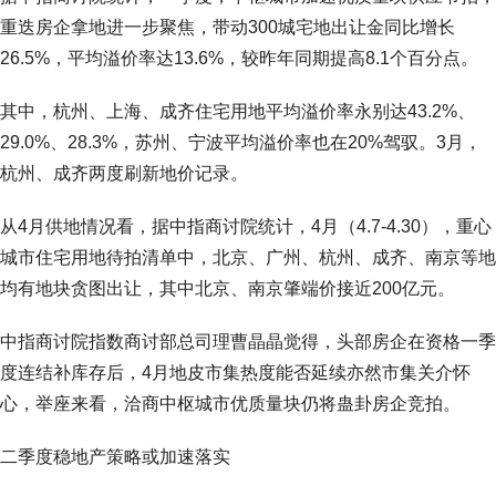
重迭房企拿地进一步聚焦，带动300城宅地出让金同比增长
26.5%，平均溢价率达13.6%，较昨年同期提高8.1个百分点。
其中，杭州、上海、成齐住宅用地平均溢价率永别达43.2%、
29.0%、28.3%，苏州、宁波平均溢价率也在20%驾驭。3月，
杭州、成齐两度刷新地价记录。
从4月供地情况看，据中指商讨院统计，4月（4.7-4.30），重心
城市住宅用地待拍清单中，北京、广州、杭州、成齐、南京等地
均有地块贪图出让，其中北京、南京肇端价接近200亿元。
中指商讨院指数商讨部总司理曹晶晶觉得，头部房企在资格一季
度连结补库存后，4月地皮市集热度能否延续亦然市集关介怀
心，举座来看，洽商中枢城市优质量块仍将蛊卦房企竞拍。
二季度稳地产策略或加速落实