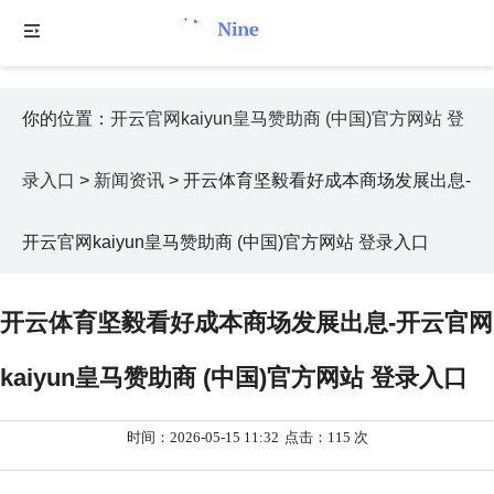
你的位置：
开云官网kaiyun皇马赞助商 (中国)官方网站 登
录入口
>
新闻资讯
> 开云体育坚毅看好成本商场发展出息-
开云官网kaiyun皇马赞助商 (中国)官方网站 登录入口
开云体育坚毅看好成本商场发展出息-开云官网
kaiyun皇马赞助商 (中国)官方网站 登录入口
时间：2026-05-15 11:32
点击：115 次