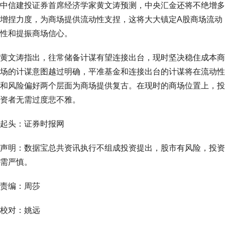
中信建投证券首席经济学家黄文涛预测，中央汇金还将不绝增多
增捏力度，为商场提供流动性支捏，这将大大镇定A股商场流动
性和提振商场信心。
黄文涛指出，往常储备计谋有望连接出台，现时坚决稳住成本商
场的计谋意图越过明确，平准基金和连接出台的计谋将在流动性
和风险偏好两个层面为商场提供复古。在现时的商场位置上，投
资者无需过度悲不雅。
起头：证券时报网
声明：数据宝总共资讯执行不组成投资提出，股市有风险，投资
需严慎。
责编：周莎
校对：姚远