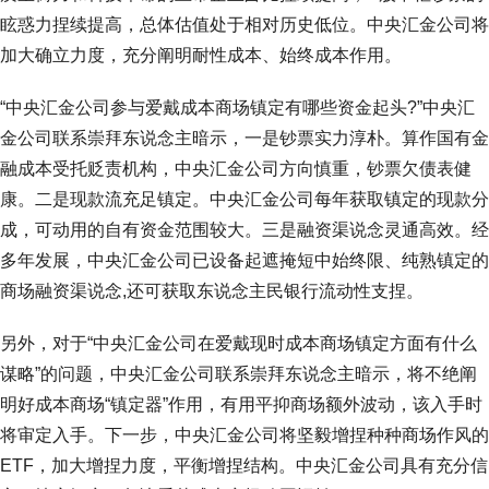
眩惑力捏续提高，总体估值处于相对历史低位。中央汇金公司将
加大确立力度，充分阐明耐性成本、始终成本作用。
“中央汇金公司参与爱戴成本商场镇定有哪些资金起头?”中央汇
金公司联系崇拜东说念主暗示，一是钞票实力淳朴。算作国有金
融成本受托贬责机构，中央汇金公司方向慎重，钞票欠债表健
康。二是现款流充足镇定。中央汇金公司每年获取镇定的现款分
成，可动用的自有资金范围较大。三是融资渠说念灵通高效。经
多年发展，中央汇金公司已设备起遮掩短中始终限、纯熟镇定的
商场融资渠说念,还可获取东说念主民银行流动性支捏。
另外，对于“中央汇金公司在爱戴现时成本商场镇定方面有什么
谋略”的问题，中央汇金公司联系崇拜东说念主暗示，将不绝阐
明好成本商场“镇定器”作用，有用平抑商场额外波动，该入手时
将审定入手。下一步，中央汇金公司将坚毅增捏种种商场作风的
ETF，加大增捏力度，平衡增捏结构。中央汇金公司具有充分信