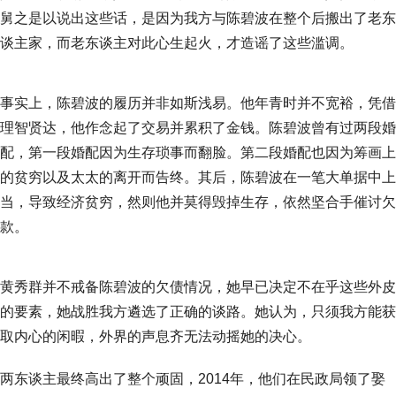
舅之是以说出这些话，是因为我方与陈碧波在整个后搬出了老东
谈主家，而老东谈主对此心生起火，才造谣了这些滥调。
事实上，陈碧波的履历并非如斯浅易。他年青时并不宽裕，凭借
理智贤达，他作念起了交易并累积了金钱。陈碧波曾有过两段婚
配，第一段婚配因为生存琐事而翻脸。第二段婚配也因为筹画上
的贫穷以及太太的离开而告终。其后，陈碧波在一笔大单据中上
当，导致经济贫穷，然则他并莫得毁掉生存，依然坚合手催讨欠
款。
黄秀群并不戒备陈碧波的欠债情况，她早已决定不在乎这些外皮
的要素，她战胜我方遴选了正确的谈路。她认为，只须我方能获
取内心的闲暇，外界的声息齐无法动摇她的决心。
两东谈主最终高出了整个顽固，2014年，他们在民政局领了娶