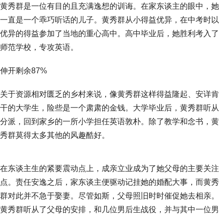
黄秀群是一位有目的且充满逸想的训诲。在家东谈主的眼中，她
一直是一个乖巧听话的儿子。黄秀群从小得益优异，在中考时以
优异的得益参加了当地的重心高中。高中毕业后，她胜利考入了
师范学校，专攻英语。
伸开剩余87%
关于资源相对匮乏的乡村来说，像黄秀群这样得益隆起、安详肯
干的大学生，险些是一个肃肃的金钱。大学毕业后，黄秀群听从
分派，回到家乡的一所小学担任英语敦朴。除了教学和念书，黄
秀群莫得太多其他的风趣酷好。
在东谈主生的紧要震动点上，成亲立业成为了她父母的主要关注
点。责任安逸之后，家东谈主便驱动记挂她的婚配大事，而黄秀
群对此并不急于娶妻。尽管如斯，父母照旧时时催促她去相亲。
黄秀群听从了父母的安排，和几位男后生战役，并与其中一位男