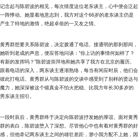
记念起与陈碧波的相见，每次猜度这位老东谈主，心中便会泛起
一阵悸动。她显着地意志到，我方对这个66岁的老东谈主仍是
产生了特地的激情，绝超卓俗的一又友之情。
黄秀群想要关系陈碧波，决定拨通了电话。接通明的那刹那间，
她听到老成的声息，便应答地问谈：“你上访的事情何如样了？
有新的发挥吗？”陈碧波崇拜地和她共享了我方在北京的履历。
跟着电话的深入，两东谈主逐渐熟络，每当有闲应时辰，他们会
彼此打电话。黄秀群从与陈碧波的交谈中感受到了别样的贤达与
魔力，她深深被这个锻真金不怕火把稳、比我方年长30多岁的
男东谈主招引。
一段时辰后，黄秀群终于决定向陈碧波抒发她的厚谊。面对黄秀
群的表白，陈碧波堕入了深想。尽管他心中也有着对黄秀群的好
感，但他牵记两东谈主之间的雄壮差距，渺小我方配不上她，因