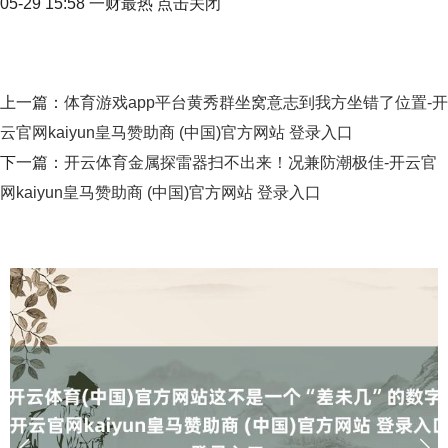
05-29 15:58 一财最热 点击关闭
上一篇：
体育游戏app平台黄秀群坐窝意志到我方坐错了位置-开
云官网kaiyun皇马赞助商 (中国)官方网站 登录入口
下一篇：
开云体育金属探雷器扫不出来！况兼防潮极佳-开云官
网kaiyun皇马赞助商 (中国)官方网站 登录入口