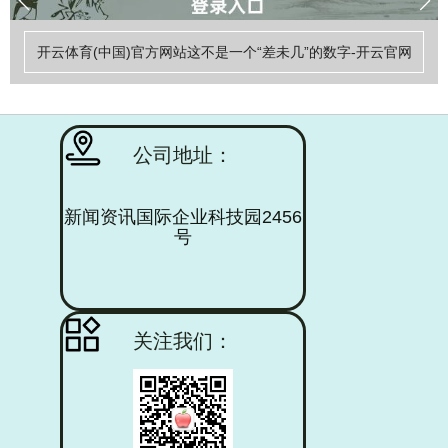
开云体育(中国)官方网站这不是一个“差未几”的数字-开云官网
kaiyun皇马赞助商 (中国)官方网站 登录入口
公司地址：
新闻资讯国际企业科技园2456
号
查看更多
关注我们：